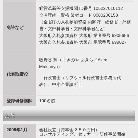
経営革新等支援機関 ID番号 105227010112
全省庁統一資格 業者コード 0000206158
（全省庁の入札参加資格 内閣府・総務省・外務
免許など
省・文部科学省・文部科学省など）
大阪府入札参加資格 大阪府 業者番号 6905656
大阪市入札参加資格 大阪市 承認番号 699027
牧野谷 輝（まきのや あきら／Akira
Makinoya）
代表取締役
行政書士（リブウェル行政書士事務所代
表）、中小企業診断士
登録研修講師
100名超
沿革
2009年1月
会社設立（資本金２５０万円）
コンサルティング、セミナー・研修事業開始