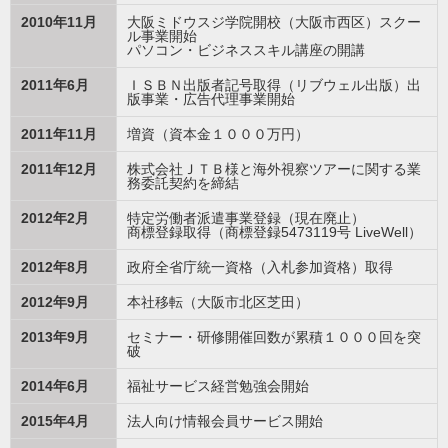
2010年11月
大阪ミドウスジ学院開校（大阪市西区）スクー
ル事業開始
パソコン・ビジネススキル講座の開講
2011年6月
ＩＳＢＮ出版者記号取得（リブウェル出版）出
版事業・広告代理事業開始
2011年11月
増資（資本金１０００万円）
2011年12月
株式会社ＪＴＢ様と海外視察ツアーに関する業
務委託契約を締結
2012年2月
特定労働者派遣事業登録（現在廃止）
商標登録取得（商標登録5473119号 LiveWell）
2012年8月
政府全省庁統一資格（入札参加資格）取得
2012年9月
本社移転（大阪市北区芝田）
2013年9月
セミナー・研修開催回数が累積１０００回を突
破
2014年6月
福祉サービス経営勉強会開始
2015年4月
法人向け情報会員サービス開始